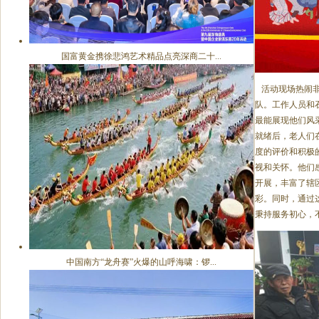
国富黄金携徐悲鸿艺术精品点亮深商二十...
活动现场热闹非
队。工作人员和
最能展现他们风
就绪后，老人们
度的评价和积极
视和关怀。他们
开展，丰富了辖
彩。同时，通过
秉持服务初心，
中国南方“龙舟赛”火爆的山呼海啸：锣...