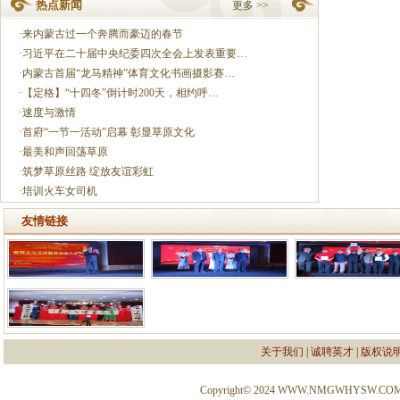
热点新闻
更多 >>
·
来内蒙古过一个奔腾而豪迈的春节
·
习近平在二十届中央纪委四次全会上发表重要…
·
内蒙古首届“龙马精神”体育文化书画摄影赛…
·
【定格】“十四冬”倒计时200天，相约呼…
·
速度与激情
·
首府“一节一活动”启幕 彰显草原文化
·
最美和声回荡草原
·
筑梦草原丝路 绽放友谊彩虹
·
培训火车女司机
友情链接
关于我们
|
诚聘英才
|
版权说
Copyright© 2024 WWW.NMGWHYSW.CO