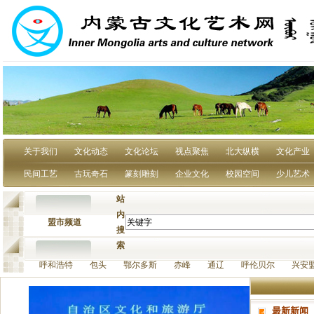
关于我们
文化动态
文化论坛
视点聚焦
北大纵横
文化产业
民间工艺
古玩奇石
篆刻雕刻
企业文化
校园空间
少儿艺术
站
内
盟市频道
搜
索
呼和浩特 包头 鄂尔多斯 赤峰 通辽 呼伦贝尔 兴安
最新新闻