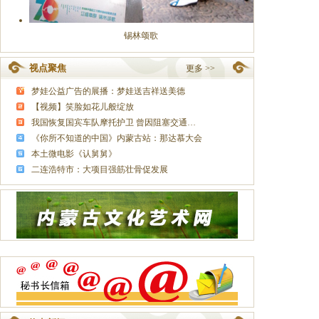
锡林颂歌
视点聚焦
更多 >>
梦娃公益广告的展播：梦娃送吉祥送美德
【视频】笑脸如花儿般绽放
我国恢复国宾车队摩托护卫 曾因阻塞交通…
《你所不知道的中国》内蒙古站：那达慕大会
本土微电影《认舅舅》
二连浩特市：大项目强筋壮骨促发展