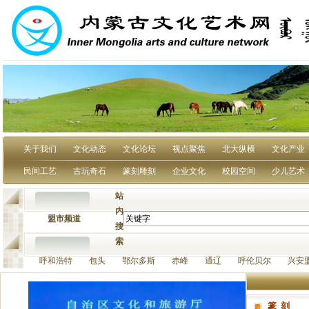
关于我们
文化动态
文化论坛
视点聚焦
北大纵横
文化产业
民间工艺
古玩奇石
篆刻雕刻
企业文化
校园空间
少儿艺术
站
内
盟市频道
搜
索
呼和浩特 包头 鄂尔多斯 赤峰 通辽 呼伦贝尔 兴安
篆 刻