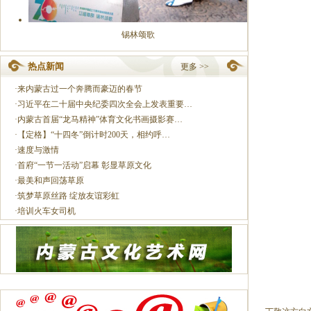
锡林颂歌
热点新闻
更多 >>
·
来内蒙古过一个奔腾而豪迈的春节
·
习近平在二十届中央纪委四次全会上发表重要…
·
内蒙古首届“龙马精神”体育文化书画摄影赛…
·
【定格】“十四冬”倒计时200天，相约呼…
·
速度与激情
·
首府“一节一活动”启幕 彰显草原文化
·
最美和声回荡草原
·
筑梦草原丝路 绽放友谊彩虹
·
培训火车女司机