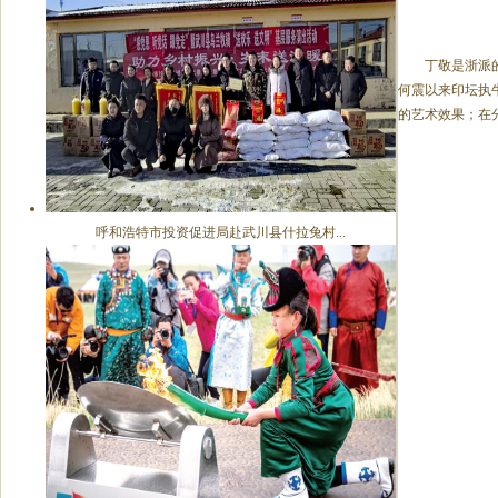
丁敬是浙派
何震以来印坛执
的艺术效果；在
呼和浩特市投资促进局赴武川县什拉兔村...