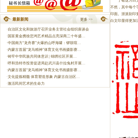
丁敬这方白文印
不然，其中每个
印面。浙派刻印
最新新闻
更多 >>
白文印显得更加
·
自治区文化和旅游厅召开业务主管社会组织座谈会
·
国富黄金携徐悲鸿艺术精品点亮深商二十年盛…
·
中国南方“龙舟赛”火爆的山呼海啸：锣鼓喧…
·
内蒙古首届“龙马精神”体育文化书画摄影赛…
·
铸牢中华民族共同体意识 | 锦绣社区开展…
·
呼和浩特市投资促进局赴武川县什拉兔村开展…
·
内蒙古首届“龙马精神”体育文化书画摄影赛…
·
文化提炼精髓 体育塑造形象 内蒙古自治区…
·
激活民间艺术的生命力