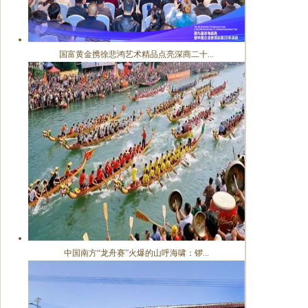
国富黄金携徐悲鸿艺术精品点亮深商二十...
中国南方“龙舟赛”火爆的山呼海啸：锣...