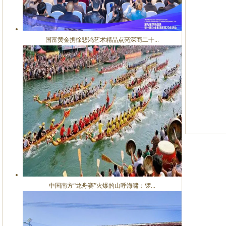
国富黄金携徐悲鸿艺术精品点亮深商二十...
中国南方“龙舟赛”火爆的山呼海啸：锣...