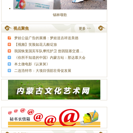
锡林颂歌
视点聚焦
更多 >>
梦娃公益广告的展播：梦娃送吉祥送美德
【视频】笑脸如花儿般绽放
我国恢复国宾车队摩托护卫 曾因阻塞交通…
《你所不知道的中国》内蒙古站：那达慕大会
本土微电影《认舅舅》
二连浩特市：大项目强筋壮骨促发展