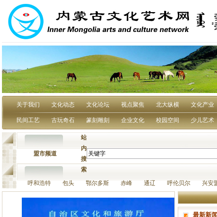
关于我们
文化动态
文化论坛
视点聚焦
北大纵横
文化产业
民间工艺
古玩奇石
篆刻雕刻
企业文化
校园空间
少儿艺术
站
内
盟市频道
搜
索
呼和浩特 包头 鄂尔多斯 赤峰 通辽 呼伦贝尔 兴安
最新新