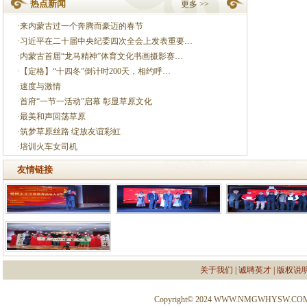
热点新闻
更多 >>
·
来内蒙古过一个奔腾而豪迈的春节
·
习近平在二十届中央纪委四次全会上发表重要…
·
内蒙古首届“龙马精神”体育文化书画摄影赛…
·
【定格】“十四冬”倒计时200天，相约呼…
·
速度与激情
·
首府“一节一活动”启幕 彰显草原文化
·
最美和声回荡草原
·
筑梦草原丝路 绽放友谊彩虹
·
培训火车女司机
友情链接
关于我们
|
诚聘英才
|
版权说
Copyright© 2024 WWW.NMGWHYSW.CO