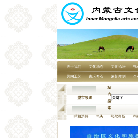
关于我们
文化动态
文化论坛
视
民间工艺
古玩奇石
篆刻雕刻
企
站
内
盟市频道
搜
索
呼和浩特 包头 鄂尔多斯 赤