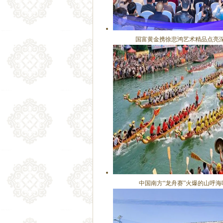
国富黄金携徐悲鸿艺术精品点亮深商
中国南方“龙舟赛”火爆的山呼海啸