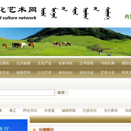
点聚焦
北大纵横
文化产业
名家书画
文学园地
书画长廊
摄影
业文化
校园空间
少儿艺术
谈古论今
区外文化
艺术人生
草原
峰 通辽 呼伦贝尔 兴安盟 锡林郭勒 巴彦淖尔 乌兰察布 乌
法律顾问