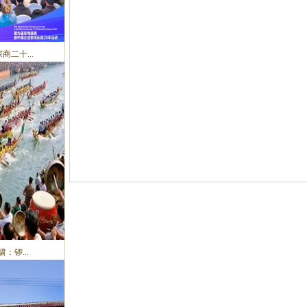
二十...
：锣...